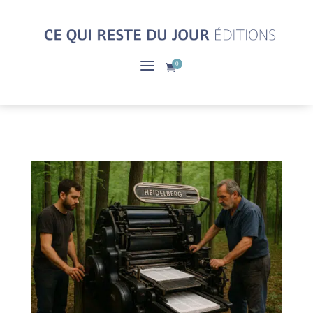
a
0
