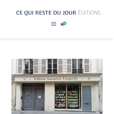
a
0
