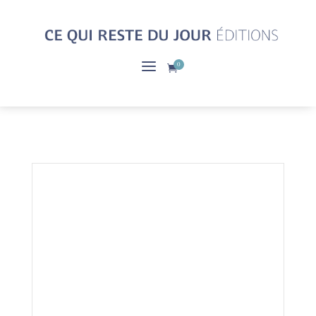
a
0
