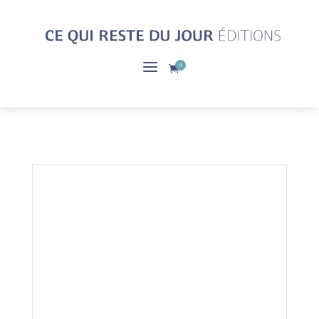
a
0
